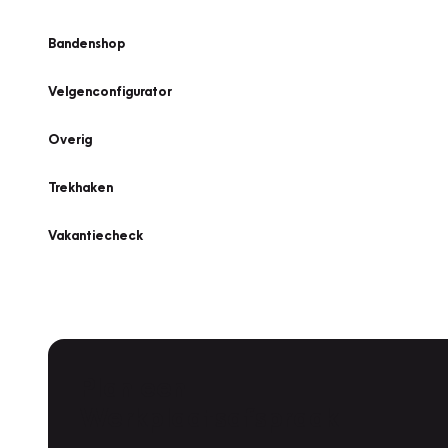
Bandenshop
Velgenconfigurator
Overig
Trekhaken
Vakantiecheck
Plan een
Werkplaatsafspraak