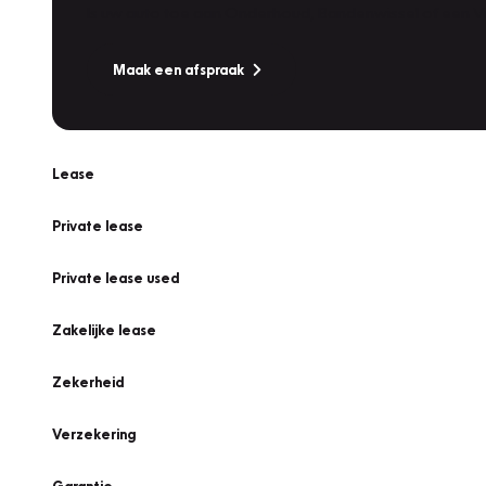
Is uw auto toe aan Onderhoud, Bandenwissel of een Va
Maak een afspraak
Lease
Private lease
Private lease used
Zakelijke lease
Zekerheid
Verzekering