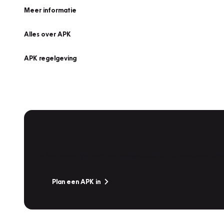
Meer informatie
Alles over APK
APK regelgeving
APK Keuring bij Vakgarage!
Is het weer tijd voor de jaarlijkse APK? Ga snel naar V
Plan een APK in