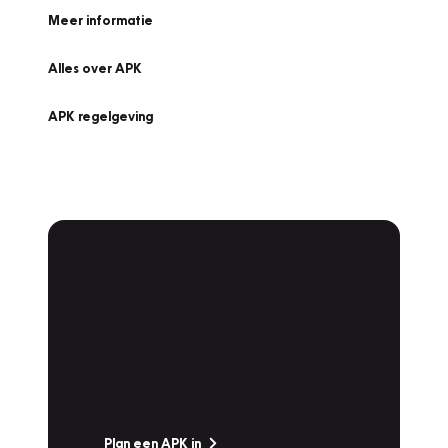
Meer informatie
Alles over APK
APK regelgeving
APK Keuring bij
Vakgarage!
Is het weer tijd voor de jaarlijkse APK? Ga
snel naar Vakgarage bij u in de buurt, en ga
zonder zorgen de weg op!
Plan een APK in