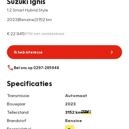
Suzuki Ignis
1.2 Smart Hybrid Style
2023
|
Benzine
|
3.152 km
€ 22.945
BTW niet verrekenbaar
Ik heb interesse
Bel ons op 0297-285948
Specificaties
Transmissie
Automaat
Bouwjaar
2023
Tellerstand
3152 km
Brandstof
Benzine
Energielabel