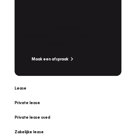
Plan een
Werkplaatsafspraak
Is uw auto toe aan Onderhoud,
Bandenwissel of een Vakantiecheck? Plan
online een afspraak!
Maak een afspraak
Lease
Private lease
Private lease used
Zakelijke lease