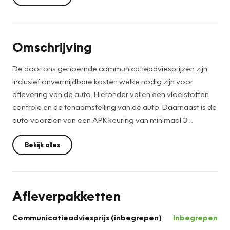
Omschrijving
De door ons genoemde communicatieadviesprijzen zijn
inclusief onvermijdbare kosten welke nodig zijn voor
aflevering van de auto. Hieronder vallen een vloeistoffen
controle en de tenaamstelling van de auto. Daarnaast is de
auto voorzien van een APK keuring van minimaal 3
maanden. Het optionele Berkelaar Zekerheidspakket is
altijd de keuze van de consument en kan desgewenst
Bekijk alles
tegen meerprijs geleverd worden. Wilt u deze auto van
dichtbij bekijken en ervaren hoe hij rijdt? Wij ontvangen u
graag in onze showroom. Wij hebben een ruime keus aan
Afleverpakketten
occasions. * De voorwaarde is: Bovag garantie is van
toepassing bij aanschaf van ons zekerheidspakket à €
Communicatieadviesprijs (inbegrepen)
Inbegrepen
895,-