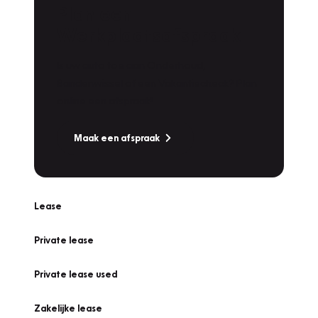
Plan een
Werkplaatsafspraak
Is uw auto toe aan Onderhoud,
Bandenwissel of een Vakantiecheck? Plan
online een afspraak!
Maak een afspraak
Lease
Private lease
Private lease used
Zakelijke lease