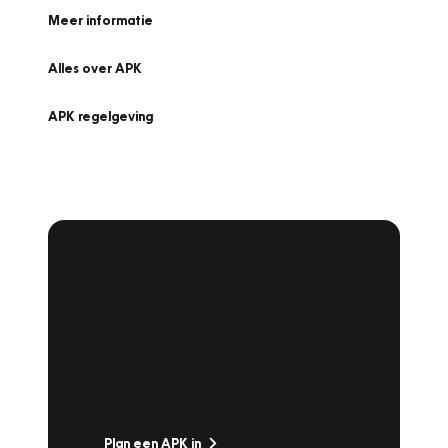
Meer informatie
Alles over APK
APK regelgeving
APK Keuring bij
Vakgarage!
Is het weer tijd voor de jaarlijkse APK? Ga
snel naar Vakgarage bij u in de buurt, en ga
zonder zorgen de weg op!
Plan een APK in