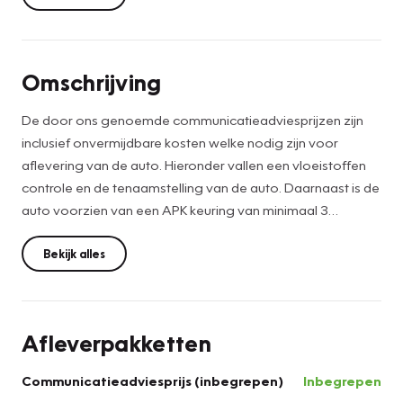
Omschrijving
De door ons genoemde communicatieadviesprijzen zijn
inclusief onvermijdbare kosten welke nodig zijn voor
aflevering van de auto. Hieronder vallen een vloeistoffen
controle en de tenaamstelling van de auto. Daarnaast is de
auto voorzien van een APK keuring van minimaal 3
maanden. Het optionele Berkelaar Zekerheidspakket is
altijd de keuze van de consument en kan desgewenst
Bekijk alles
tegen meerprijs geleverd worden. Wilt u deze auto van
dichtbij bekijken en ervaren hoe hij rijdt? Wij ontvangen u
graag in onze showroom. Wij hebben een ruime keus aan
Afleverpakketten
occasions. * De voorwaarde is: Bovag garantie is van
toepassing bij aanschaf van ons zekerheidspakket à €
Communicatieadviesprijs (inbegrepen)
Inbegrepen
895,-