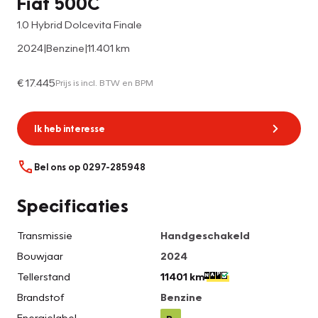
Fiat 500C
1.0 Hybrid Dolcevita Finale
2024
|
Benzine
|
11.401 km
€ 17.445
Prijs is incl. BTW en BPM
Ik heb interesse
Bel ons op 0297-285948
Specificaties
Transmissie
Handgeschakeld
Bouwjaar
2024
Tellerstand
11401 km
Brandstof
Benzine
Energielabel