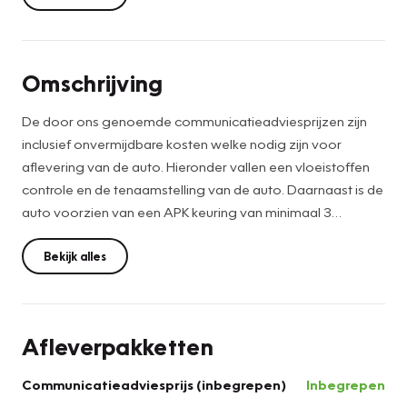
Omschrijving
De door ons genoemde communicatieadviesprijzen zijn
inclusief onvermijdbare kosten welke nodig zijn voor
aflevering van de auto. Hieronder vallen een vloeistoffen
controle en de tenaamstelling van de auto. Daarnaast is de
auto voorzien van een APK keuring van minimaal 3
maanden. Het optionele Berkelaar Zekerheidspakket is
altijd de keuze van de consument en kan desgewenst
Bekijk alles
tegen meerprijs geleverd worden. Wilt u deze auto van
dichtbij bekijken en ervaren hoe hij rijdt? Wij ontvangen u
graag in onze showroom. Wij hebben een ruime keus aan
Afleverpakketten
occasions. * De voorwaarde is: Bovag garantie is van
toepassing bij aanschaf van ons zekerheidspakket à €
Communicatieadviesprijs (inbegrepen)
Inbegrepen
895,-