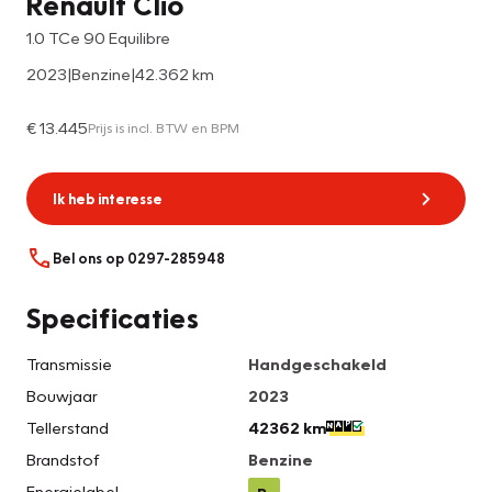
Renault Clio
1.0 TCe 90 Equilibre
2023
|
Benzine
|
42.362 km
€ 13.445
Prijs is incl. BTW en BPM
Ik heb interesse
Bel ons op 0297-285948
Specificaties
Transmissie
Handgeschakeld
Bouwjaar
2023
Tellerstand
42362 km
Brandstof
Benzine
Energielabel