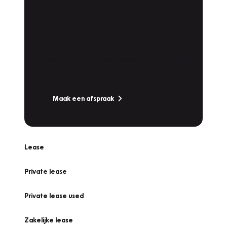
Plan een
Werkplaatsafspraak
Is uw auto toe aan Onderhoud,
Bandenwissel of een Vakantiecheck? Plan
online een afspraak!
Maak een afspraak
Lease
Private lease
Private lease used
Zakelijke lease