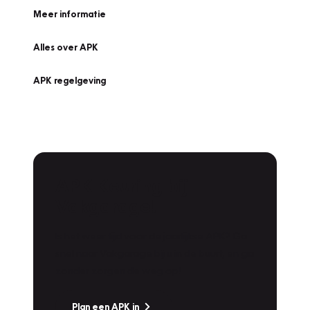
Meer informatie
Alles over APK
APK regelgeving
APK Keuring bij
Vakgarage!
Is het weer tijd voor de jaarlijkse APK? Ga
snel naar Vakgarage bij u in de buurt, en ga
zonder zorgen de weg op!
Plan een APK in