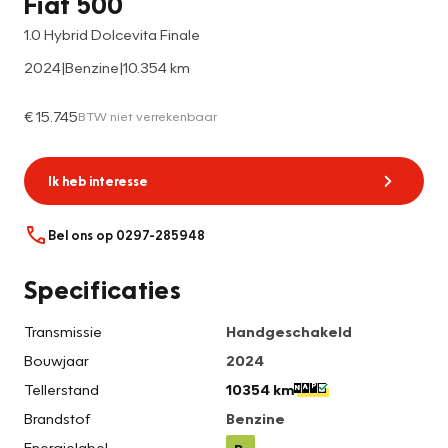
Fiat 500
1.0 Hybrid Dolcevita Finale
2024
|
Benzine
|
10.354 km
€ 15.745
BTW niet verrekenbaar
Ik heb interesse
Bel ons op 0297-285948
Specificaties
Transmissie
Handgeschakeld
Bouwjaar
2024
Tellerstand
10354 km
Brandstof
Benzine
Energielabel