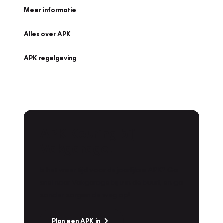
Meer informatie
Alles over APK
APK regelgeving
APK Keuring bij
Vakgarage!
Is het weer tijd voor de jaarlijkse APK? Ga
snel naar Vakgarage bij u in de buurt, en ga
zonder zorgen de weg op!
Plan een APK in