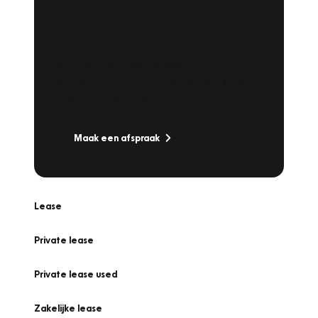
Plan een
Werkplaatsafspraak
Is uw auto toe aan Onderhoud,
Bandenwissel of een Vakantiecheck? Plan
online een afspraak!
Maak een afspraak
Lease
Private lease
Private lease used
Zakelijke lease