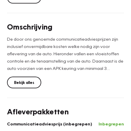
Omschrijving
De door ons genoemde communicatieadviesprijzen zijn
inclusief onvermijdbare kosten welke nodig zijn voor
aflevering van de auto. Hieronder vallen een vloeistoffen
controle en de tenaamstelling van de auto. Daarnaast is de
auto voorzien van een APK keuring van minimaal 3
maanden. Het optionele Berkelaar Zekerheidspakket is
altijd de keuze van de consument en kan desgewenst
Bekijk alles
tegen meerprijs geleverd worden. Wilt u deze auto van
dichtbij bekijken en ervaren hoe hij rijdt? Wij ontvangen u
graag in onze showroom. Wij hebben een ruime keus aan
Afleverpakketten
occasions. * De voorwaarde is: Bovag garantie is van
toepassing bij aanschaf van ons zekerheidspakket à €
Communicatieadviesprijs (inbegrepen)
Inbegrepen
895,-