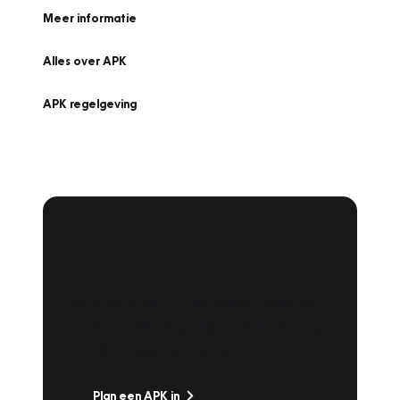
Meer informatie
Alles over APK
APK regelgeving
APK Keuring bij
Vakgarage!
Is het weer tijd voor de jaarlijkse APK? Ga
snel naar Vakgarage bij u in de buurt, en ga
zonder zorgen de weg op!
Plan een APK in