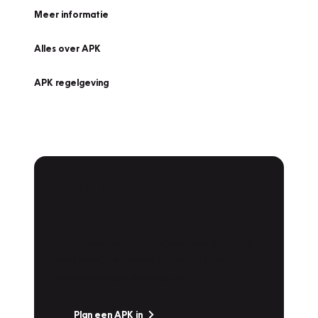
Meer informatie
Alles over APK
APK regelgeving
APK Keuring bij
Vakgarage!
Is het weer tijd voor de jaarlijkse APK? Ga
snel naar Vakgarage bij u in de buurt, en ga
zonder zorgen de weg op!
Plan een APK in