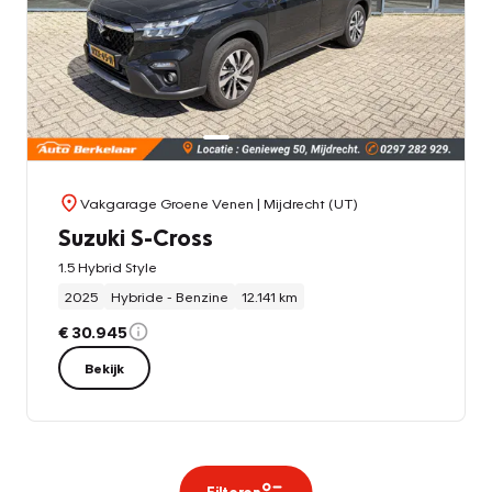
Vakgarage Groene Venen
| Mijdrecht (UT)
Suzuki S-Cross
1.5 Hybrid Style
2025
Hybride - Benzine
12.141 km
€ 30.945
Bekijk
Filteren