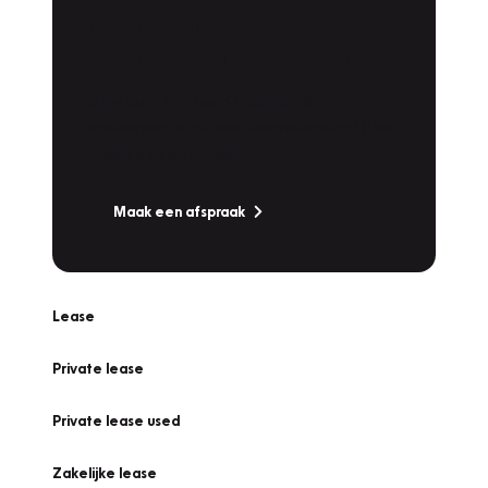
Plan een
Werkplaatsafspraak
Is uw auto toe aan Onderhoud,
Bandenwissel of een Vakantiecheck? Plan
online een afspraak!
Maak een afspraak
Lease
Private lease
Private lease used
Zakelijke lease