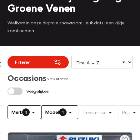
Groene Venen
Welkom in onze digitale showroom, leuk dat u een kijkje
komt nemen.
Filteren
Occasions
5 resultaten
Vergelijken
Merk
Model
Transmissie
Prijs
1
1