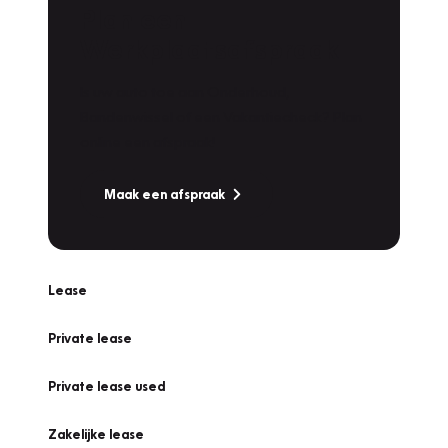
Plan een
Werkplaatsafspraak
Is uw auto toe aan Onderhoud,
Bandenwissel of een Vakantiecheck? Plan
online een afspraak!
Maak een afspraak
Lease
Private lease
Private lease used
Zakelijke lease