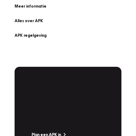
Meer informatie
Alles over APK
APK regelgeving
APK Keuring bij
Vakgarage!
Is het weer tijd voor de jaarlijkse APK? Ga
snel naar Vakgarage bij u in de buurt, en ga
zonder zorgen de weg op!
Plan een APK in