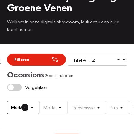
Groene Venen
Welkom in onze digitale showroom, leuk dat u een kijkje
komt nemen.
Filteren
Occasions
Geen resultaten
Vergelijken
Merk
Model
Transmissie
Prijs
1