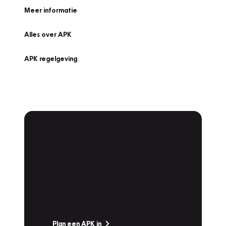
Meer informatie
Alles over APK
APK regelgeving
APK Keuring bij
Vakgarage!
Is het weer tijd voor de jaarlijkse APK? Ga
snel naar Vakgarage bij u in de buurt, en ga
zonder zorgen de weg op!
Plan een APK in