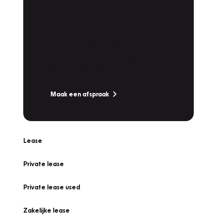
Plan een
Werkplaatsafspraak
Is uw auto toe aan Onderhoud,
Bandenwissel of een Vakantiecheck? Plan
online een afspraak!
Maak een afspraak
Lease
Private lease
Private lease used
Zakelijke lease