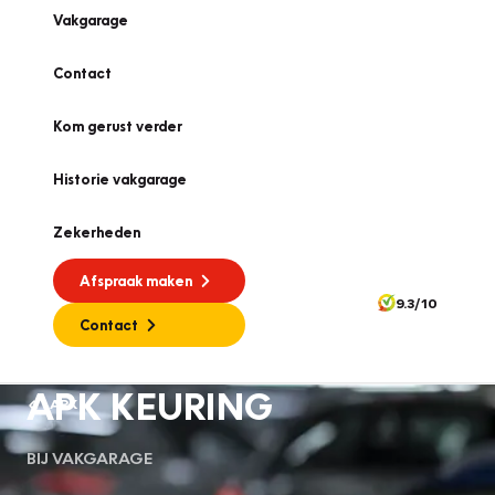
Vakgarage
Contact
Kom gerust verder
Historie vakgarage
Zekerheden
Afspraak maken
9.3/10
Contact
APK KEURING
APK
BIJ VAKGARAGE