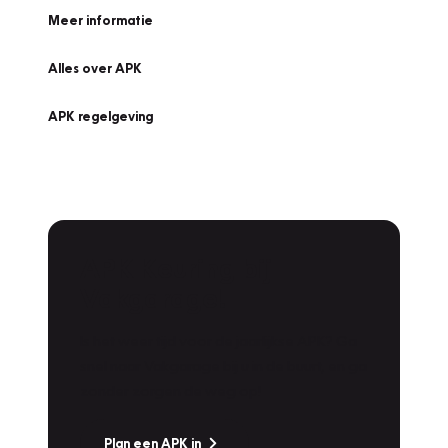
Meer informatie
Alles over APK
APK regelgeving
APK Keuring bij
Vakgarage!
Is het weer tijd voor de jaarlijkse APK? Ga
snel naar Vakgarage bij u in de buurt, en ga
zonder zorgen de weg op!
Plan een APK in