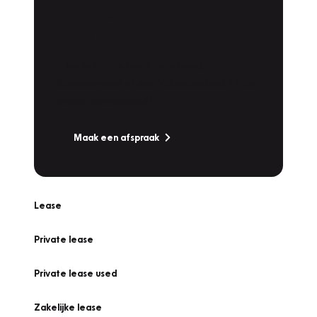
Plan een
Werkplaatsafspraak
Is uw auto toe aan Onderhoud,
Bandenwissel of een Vakantiecheck? Plan
online een afspraak!
Maak een afspraak
Lease
Private lease
Private lease used
Zakelijke lease