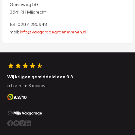
Genieweg 50
3641 RH Mijdrecht
tel.: 0297-285948
mail:
info@vakgaragegroenevenen.nl
Wij krijgen gemiddeld een 9.3
o.b.v. ruim 3 reviews
9.3/10
Mijn Vakgarage