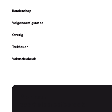
Bandenshop
Velgenconfigurator
Overig
Trekhaken
Vakantiecheck
Plan een
Werkplaatsafspraak