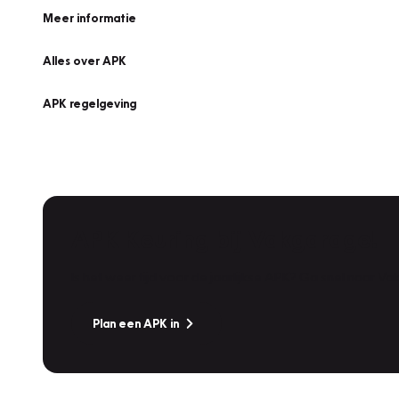
Meer informatie
Alles over APK
APK regelgeving
APK Keuring bij Vakgarage!
Is het weer tijd voor de jaarlijkse APK? Ga snel naar V
Plan een APK in