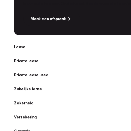
Is uw auto toe aan Onderhoud, Bandenwissel of een Va
Maak een afspraak
Lease
Private lease
Private lease used
Zakelijke lease
Zekerheid
Verzekering