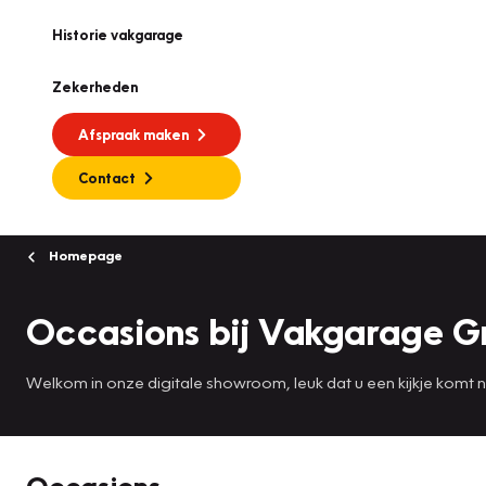
Historie vakgarage
Zekerheden
Afspraak maken
Contact
Homepage
Occasions bij Vakgarage 
Welkom in onze digitale showroom, leuk dat u een kijkje komt
Occasions