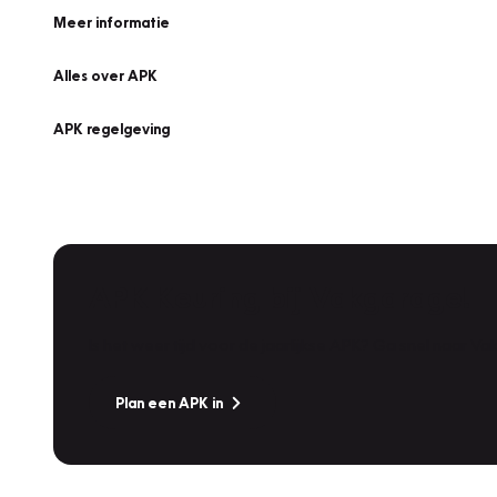
Meer informatie
Alles over APK
APK regelgeving
APK Keuring bij Vakgarage!
Is het weer tijd voor de jaarlijkse APK? Ga snel naar V
Plan een APK in