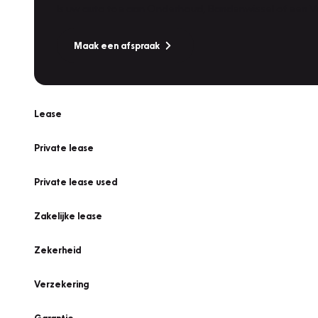
Is uw auto toe aan Onderhoud, Bandenwissel of een Va
Maak een afspraak
Lease
Private lease
Private lease used
Zakelijke lease
Zekerheid
Verzekering