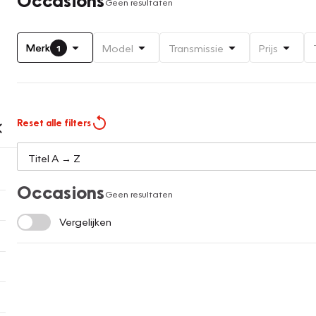
Geen resultaten
Merk
Model
Transmissie
Prijs
1
Reset alle filters
Occasions
Geen resultaten
Vergelijken